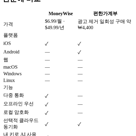
MoneyWise
편한가계부
$6.99/월 ·
광고 제거 일회성 구매 약
가격
$49.99/년
₩4,400
플랫폼
iOS
✓
✓
Android
—
✓
웹
—
—
macOS
—
—
Windows
—
—
Linux
—
—
기능
다중 통화
—
✓
오프라인 우선
—
✓
로컬 암호화
—
✓
선택적 클라우드
✓
✓
동기화
내 키로 AI 사용