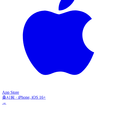
App Store
출시됨 · iPhone, iOS 16+
→