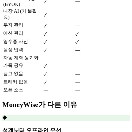
—
✓
(BYOK)
내장 AI (키 불필
—
✓
요)
투자 관리
—
✓
예산 관리
✓
✓
영수증 사진
✓
✓
음성 입력
—
✓
자동 계좌 동기화
—
—
가족 공유
—
✓
광고 없음
—
✓
트래커 없음
—
✓
오픈 소스
—
—
MoneyWise가 다른 이유
◆
설계부터 오프라인 우선