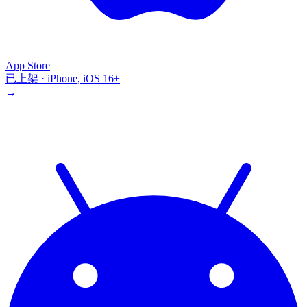
App Store
已上架 · iPhone, iOS 16+
→