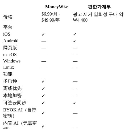
MoneyWise
편한가계부
$6.99/月 ·
광고 제거 일회성 구매 약
价格
$49.99/年
₩4,400
平台
iOS
✓
✓
Android
—
✓
网页版
—
—
macOS
—
—
Windows
—
—
Linux
—
—
功能
多币种
—
✓
离线优先
—
✓
本地加密
—
✓
可选云同步
✓
✓
BYOK AI（自带
✓
—
密钥）
内置 AI（无需密
✓
—