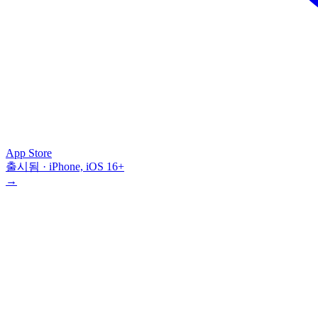
App Store
출시됨 · iPhone, iOS 16+
→