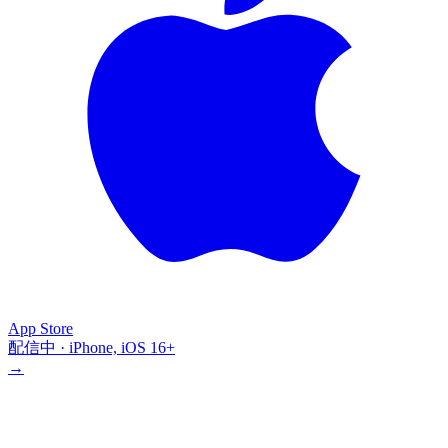
App Store
配信中 · iPhone, iOS 16+
→