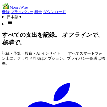
MoneyWise
機能
プライバシー
料金
ダウンロード
日本語
▾
すべての支出を記録。
オフラインで、
標準で。
記録・予算・投資・AI インサイト——すべてスマートフォ
ン上に。クラウド同期はオプション。プライバシー保護は標
準。