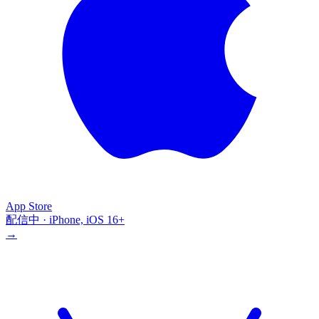
App Store
配信中 · iPhone, iOS 16+
→