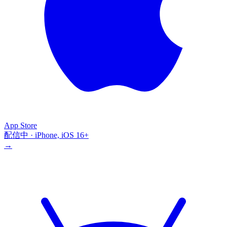
App Store
配信中 · iPhone, iOS 16+
→