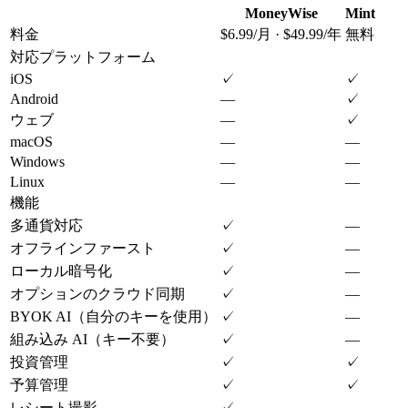
MoneyWise
Mint
料金
$6.99/月 · $49.99/年
無料
対応プラットフォーム
iOS
✓
✓
Android
—
✓
ウェブ
—
✓
macOS
—
—
Windows
—
—
Linux
—
—
機能
多通貨対応
✓
—
オフラインファースト
✓
—
ローカル暗号化
✓
—
オプションのクラウド同期
✓
—
BYOK AI（自分のキーを使用）
✓
—
組み込み AI（キー不要）
✓
—
投資管理
✓
✓
予算管理
✓
✓
レシート撮影
✓
—