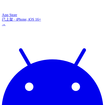
App Store
已上架 · iPhone, iOS 16+
→