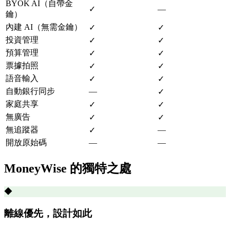
BYOK AI（自帶金
✓
—
鑰）
內建 AI（無需金鑰）
✓
✓
投資管理
✓
✓
預算管理
✓
✓
票據拍照
✓
✓
語音輸入
✓
✓
自動銀行同步
—
✓
家庭共享
✓
✓
無廣告
✓
✓
無追蹤器
—
✓
開放原始碼
—
—
MoneyWise 的獨特之處
◆
離線優先，設計如此