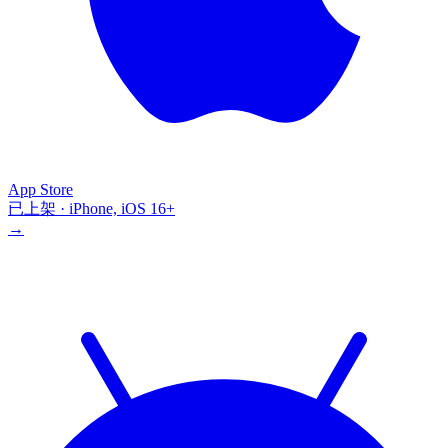
App Store
已上架 · iPhone, iOS 16+
→