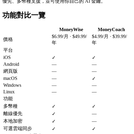
優先、多幣種支援，並可使用你自己的 AI 金鑰。
功能對比一覽
MoneyWise
MoneyCoach
$6.99/月 · $49.99/
$4.99/月 · $39.99/
價格
年
年
平台
iOS
✓
✓
Android
—
—
網頁版
—
—
macOS
—
✓
Windows
—
—
Linux
—
—
功能
多幣種
✓
✓
離線優先
—
✓
本地加密
—
✓
可選雲端同步
✓
✓