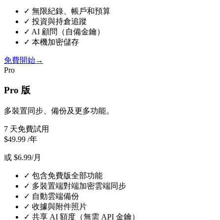
✓
無限紀錄、帳戶和預算
✓
投資與持倉追蹤
✓
AI 顧問（自備金鑰）
✓
本機加密儲存
免費開始
→
Pro
Pro 版
多裝置同步、備份及更多功能。
7 天免費試用
$49.99
/年
或 $6.99/月
✓
包含免費版全部功能
✓
多裝置端對端加密雲端同步
✓
自動雲端備份
✓
收據與附件照片
✓
共享 AI 額度（無需 API 金鑰）