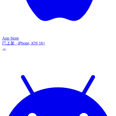
App Store
已上架 · iPhone, iOS 16+
→