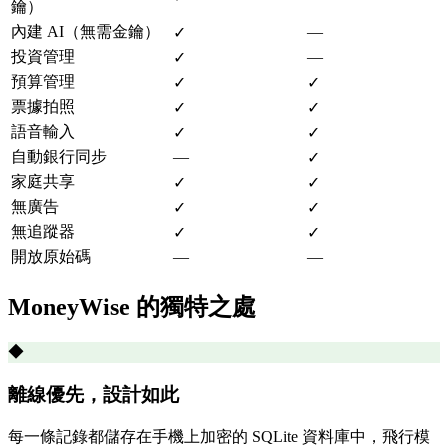
鑰）
內建 AI（無需金鑰）
—
✓
投資管理
—
✓
預算管理
✓
✓
票據拍照
✓
✓
語音輸入
✓
✓
自動銀行同步
—
✓
家庭共享
✓
✓
無廣告
✓
✓
無追蹤器
✓
✓
開放原始碼
—
—
MoneyWise 的獨特之處
◆
離線優先，設計如此
每一條記錄都儲存在手機上加密的 SQLite 資料庫中，飛行模