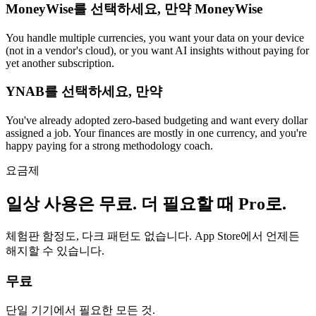
MoneyWise를 선택하세요, 만약 MoneyWise
You handle multiple currencies, you want your data on your device
(not in a vendor's cloud), or you want AI insights without paying for
yet another subscription.
YNAB를 선택하세요, 만약
You've already adopted zero-based budgeting and want every dollar
assigned a job. Your finances are mostly in one currency, and you're
happy paying for a strong methodology coach.
요금제
일상 사용은 무료. 더 필요할 때 Pro로.
체험판 함정도, 다크 패턴도 없습니다. App Store에서 언제든
해지할 수 있습니다.
무료
단일 기기에서 필요한 모든 것.