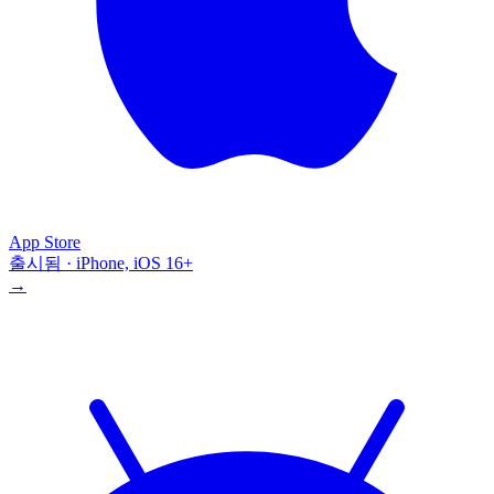
App Store
출시됨 · iPhone, iOS 16+
→