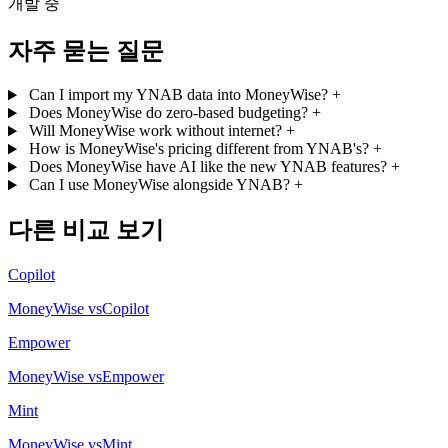
개발 중
자주 묻는 질문
Can I import my YNAB data into MoneyWise?
+
Does MoneyWise do zero-based budgeting?
+
Will MoneyWise work without internet?
+
How is MoneyWise's pricing different from YNAB's?
+
Does MoneyWise have AI like the new YNAB features?
+
Can I use MoneyWise alongside YNAB?
+
다른 비교 보기
Copilot
MoneyWise vsCopilot
Empower
MoneyWise vsEmpower
Mint
MoneyWise vsMint