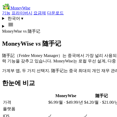
MoneyWise
기능
프라이버시
요금제
다운로드
한국어
▾
MoneyWise
vs
随手记
MoneyWise
vs
随手记
随手記（Feidee Money Manager）는 중국에서 가장 널리 
력 기능을 갖추고 있습니다. MoneyWise는 로컬 우선 설계, 다
가계부 앱, 두 가지 선택지. 随手记는 중국 최대의 개인 재무 관리
한눈에 비교
MoneyWise
随手记
가격
$6.99/월 · $49.99/년
$4.20/월 · $21.00/
플랫폼
iOS
✓
✓