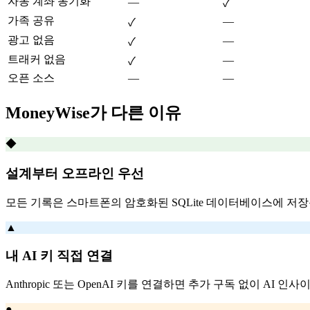
자동 계좌 동기화
—
✓
가족 공유
—
✓
광고 없음
—
✓
트래커 없음
—
✓
오픈 소스
—
—
MoneyWise가 다른 이유
◆
설계부터 오프라인 우선
모든 기록은 스마트폰의 암호화된 SQLite 데이터베이스에 저
▲
내 AI 키 직접 연결
Anthropic 또는 OpenAI 키를 연결하면 추가 구독 없이 AI
●