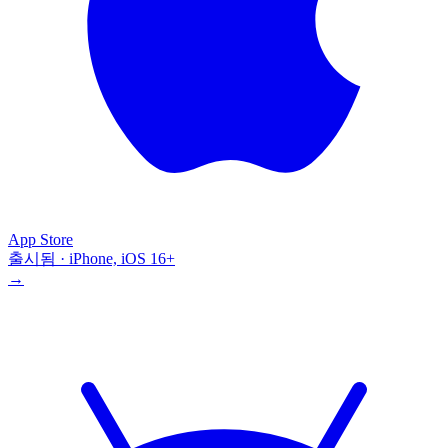
App Store
출시됨 · iPhone, iOS 16+
→