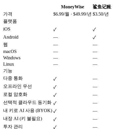
MoneyWise
鲨鱼记账
가격
$6.99/월 · $49.99/년
$3.50/년
플랫폼
iOS
✓
✓
Android
—
✓
웹
—
—
macOS
—
—
Windows
—
—
Linux
—
—
기능
다중 통화
—
✓
오프라인 우선
—
✓
로컬 암호화
—
✓
선택적 클라우드 동기화
—
✓
내 키로 AI 사용 (BYOK)
—
✓
내장 AI (키 불필요)
—
✓
투자 관리
—
✓