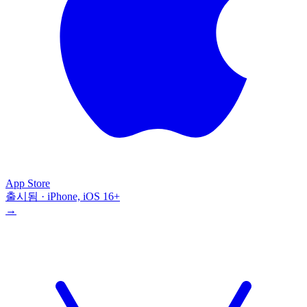
App Store
출시됨 · iPhone, iOS 16+
→