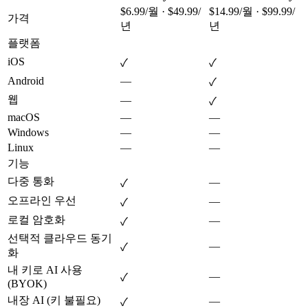
$6.99/월 · $49.99/
$14.99/월 · $99.99/
가격
년
년
플랫폼
iOS
✓
✓
Android
—
✓
웹
—
✓
macOS
—
—
Windows
—
—
Linux
—
—
기능
다중 통화
—
✓
오프라인 우선
—
✓
로컬 암호화
—
✓
선택적 클라우드 동기
—
✓
화
내 키로 AI 사용
—
✓
(BYOK)
내장 AI (키 불필요)
—
✓