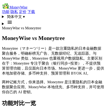
MoneyWise
功能
隐私
定价
下载
简体中文
▾
MoneyWise
vs
Moneytree
MoneyWise
vs
Moneytree
Moneytree（マネーツリー）是一款注重隐私的日本金融数据
聚合服务，明确标榜无广告、无数据经纪、无追踪器。与
MoneyWise 类似，Moneytree 也重视用户数据隐私。主要区别
在于：Moneytree 专注于聚合（银行同步+投资），不提供预
算管理功能，且仅面向日本市场。MoneyWise 更进一步，提供
本地加密存储、多币种支持、预算管理和 BYOK AI。
两种记账方式，你来选择。Moneytree 是注重隐私的日本金融
数据聚合应用。MoneyWise 本地优先、多币种支持，并可使用
你自己的 AI 密钥。
功能对比一览