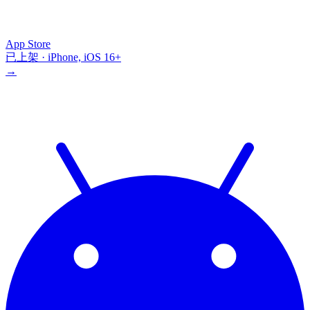
App Store
已上架 · iPhone, iOS 16+
→