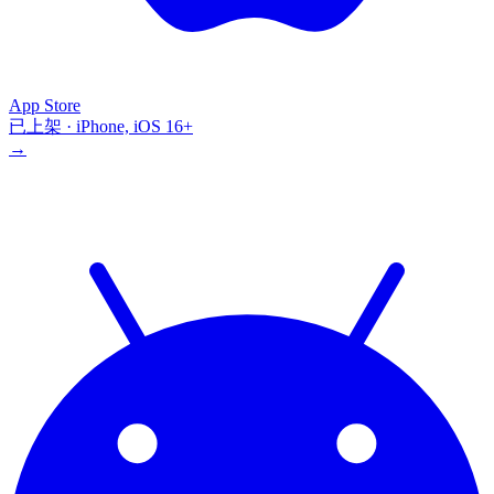
App Store
已上架 · iPhone, iOS 16+
→