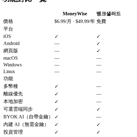
MoneyWise
뱅크샐러드
價格
$6.99/月 · $49.99/年
免費
平台
iOS
✓
✓
Android
—
✓
網頁版
—
✓
macOS
—
—
Windows
—
—
Linux
—
—
功能
多幣種
—
✓
離線優先
—
✓
本地加密
—
✓
可選雲端同步
✓
✓
BYOK AI（自帶金鑰）
—
✓
內建 AI（無需金鑰）
✓
✓
投資管理
✓
✓